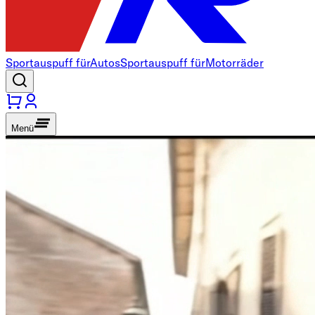
Sportauspuff für
Autos
Sportauspuff für
Motorräder
Menü