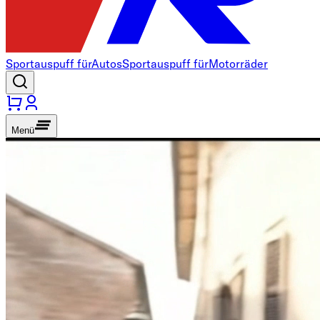
Sportauspuff für
Autos
Sportauspuff für
Motorräder
Menü