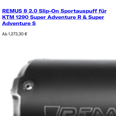
REMUS 8 2.0 Slip-On Sportauspuff für
KTM 1290 Super Adventure R & Super
Adventure S
Ab 1.273,30 €