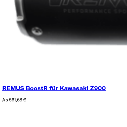
REMUS BoostR für Kawasaki Z900
Ab 561,68 €