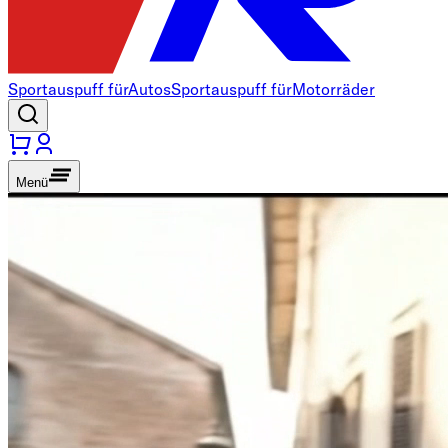
Sportauspuff für
Autos
Sportauspuff für
Motorräder
Menü