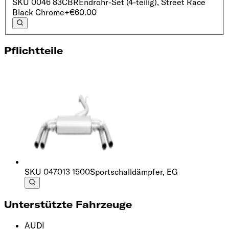
SKU
0046 83CBR
Endrohr-Set (4-teilig), Street Race
Black Chrome
+€60.00
Pflichtteile
SKU
047013 1500
Sportschalldämpfer, EG
Unterstützte Fahrzeuge
AUDI