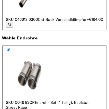
SKU
046613 0300
Cat-Back Vorschalldämpfer
+€164.00
Wähle Endrohre
SKU
0046 83CR
Endrohr-Set (4-teilig), Edelstahl,
Street Race