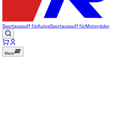
Sportauspuff für
Autos
Sportauspuff für
Motorräder
Menü