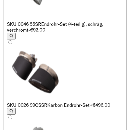
SKU
0046 55SR
Endrohr-Set (4-teilig), schräg,
verchromt
-€92.00
SKU
0026 99CSSR
Karbon Endrohr-Set
+€496.00