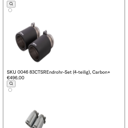
SKU
0046 83CTSR
Endrohr-Set (4-teilig), Carbon
+
€496.00