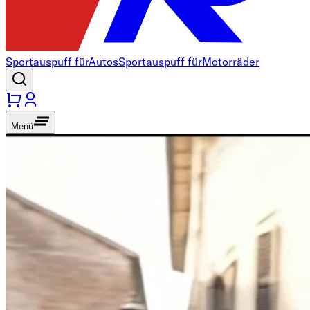
Sportauspuff für
Autos
Sportauspuff für
Motorräder
Menü