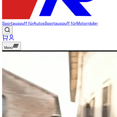
Sportauspuff für
Autos
Sportauspuff für
Motorräder
Menü