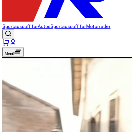
Sportauspuff für
Autos
Sportauspuff für
Motorräder
Menü