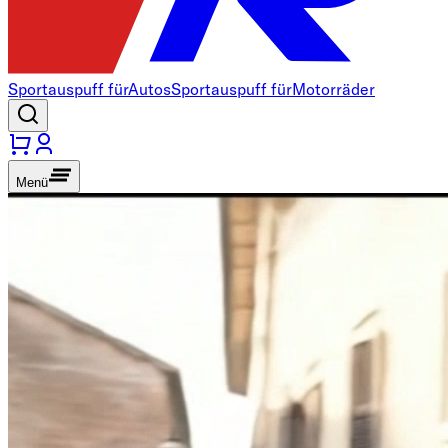
Sportauspuff für
Autos
Sportauspuff für
Motorräder
Menü