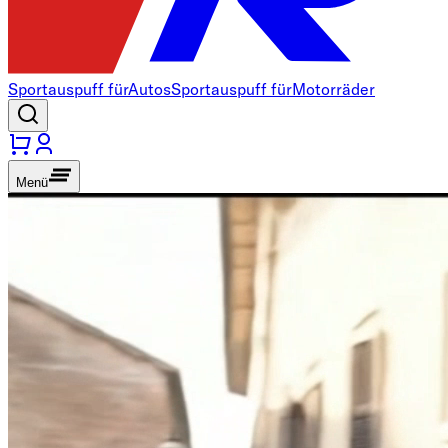
Sportauspuff für
Autos
Sportauspuff für
Motorräder
Menü