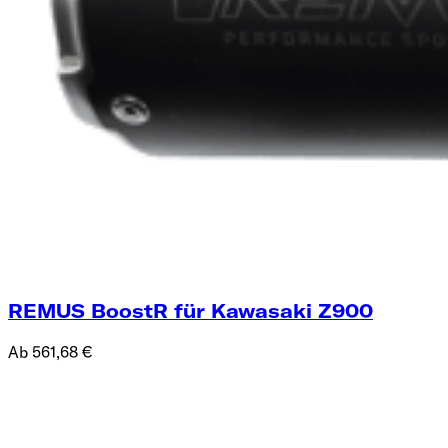
REMUS BoostR für Kawasaki Z900
Ab 561,68 €