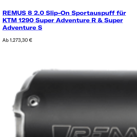
REMUS 8 2.0 Slip-On Sportauspuff für
KTM 1290 Super Adventure R & Super
Adventure S
Ab 1.273,30 €