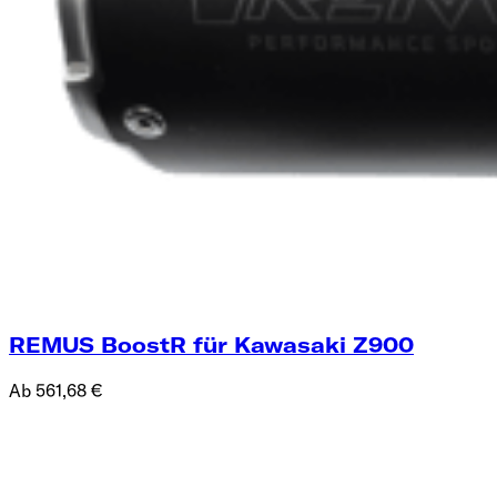
REMUS BoostR für Kawasaki Z900
Ab 561,68 €