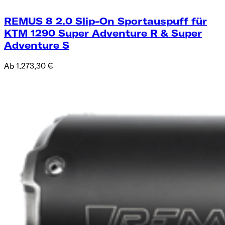
REMUS 8 2.0 Slip-On Sportauspuff für
KTM 1290 Super Adventure R & Super
Adventure S
Ab 1.273,30 €