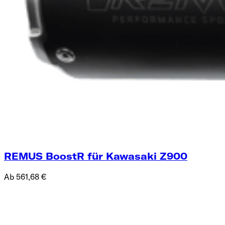
REMUS BoostR für Kawasaki Z900
Ab 561,68 €