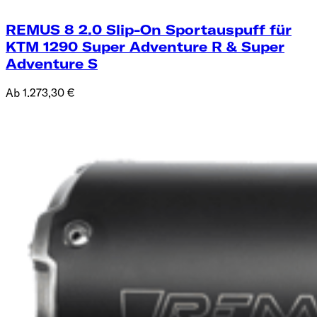
REMUS 8 2.0 Slip-On Sportauspuff für
KTM 1290 Super Adventure R & Super
Adventure S
Ab 1.273,30 €