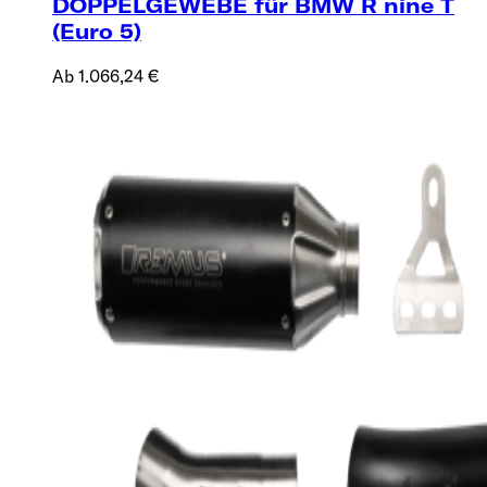
DOPPELGEWEBE für BMW R nine T
(Euro 5)
Ab 1.066,24 €