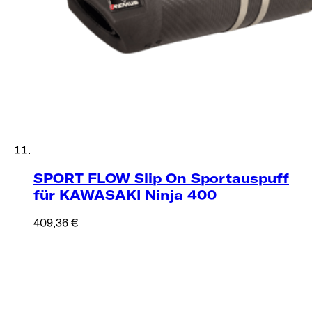
SPORT FLOW Slip On Sportauspuff
für KAWASAKI​​​​‌ ‍ ​‍​‍‌‍ ‌ ​‍‌‍‍‌‌‍‌ ‌‍‍‌‌‍ ‍​‍​‍​ ‍‍​‍​‍‌ ​ ‌‍​‌‌‍ ‍‌‍‍‌‌ ‌​‌ ‍‌​‍ ‍‌‍‍‌‌‍ ​‍​‍​‍ ​​‍​‍‌‍‍​‌ ​‍‌‍‌‌‌‍‌‍​‍​‍​ ‍‍​‍​‍​‍ ‌ ​ ‌ ‌​‌ ‌‌‌‍‌​‌‍‍‌‌‍ ​‍ ‌‍‍‌‌‍ ‍‌ ‌​‌‍‌‌‌‍ ‍‌ ‌​​‍ ‌‍‌‌‌‍‌​‌‍‍‌‌ ‌​​‍ ‌‍ ‌‌‍ ‌‍‌​‌‍‌‌​ ‌‌ ​​‌ ​‍‌‍‌‌‌ ​ ‌‍‌‌‌‍ ‍‌ ‌​‌‍​‌‌ ‌​‌‍‍‌‌‍ ‌‍ ‍​ ‍ ‌‍‍‌‌‍‌​​ ‌‌‍‍ ‌‍​‌‌ ‌ ‌‍​‌‌ ​ ‌‍​‌‌‍‍ ‌‍‍‌​ ‍ ‌ ‌​‌ ‍‌‌ ​​‌‍‌‌​ ‌‌ ‌‍‌‍‌‌‌‍‍​‌‍‍‌‌‍​ ‌‍ ​‌‍‌‌​‍ ‌‌‍ ‌‌‍​‌‌‍‍ ‌‍‌‌​ ‍ ‌ ​​‌‍​‌‌ ‌​‌‍‍​​ ‌‌ ‌​‌‍‍‌‌ ‌​‌‍ ​‌‍‌‌​ ‌‍​‍‌‍​‌‌ ​ ‌‍‌‌‌‌‌‌‌ ​‍‌‍ ​​ ‌​‍‌‌​ ​‍‌​‌‍‌ ​ ‌ ‌​‌ ‌‌‌‍‌​‌‍‍‌‌‍ ​‍‌‍‌‍‍‌‌‍‌​​ ‌‌‍‍ ‌‍​‌‌ ‌ ‌‍​‌‌ ​ ‌‍​‌‌‍‍ ‌‍‍‌​‍‌‍‌ ‌​‌ ‍‌‌ ​​‌‍‌‌​ ‌‌ ‌‍‌‍‌‌‌‍‍​‌‍‍‌‌‍​ ‌‍ ​‌‍‌‌​‍ ‌‌‍ ‌‌‍​‌‌‍‍ ‌‍‌‌​‍‌‍‌ ​​‌‍​‌‌ ‌​‌‍‍​​ ‌‌ ‌​‌‍‍‌‌ ‌​‌‍ ​‌‍‌‌​‍‌‍‌ ​​‌‍‌‌‌ ​‍‌ ​ ‌ ​​‌‍‌‌‌‍​ ‌ ‌​‌‍‍‌‌ ‌‍‌‍‌‌​ ‌‌ ​​‌ ‌‌‌‍​‍‌‍ ​‌‍‍‌‌ ​ ‌‍‍​‌‍‌‌‌‍‌​​‍​‍‌ ‌ Ninja 400
409,36 €