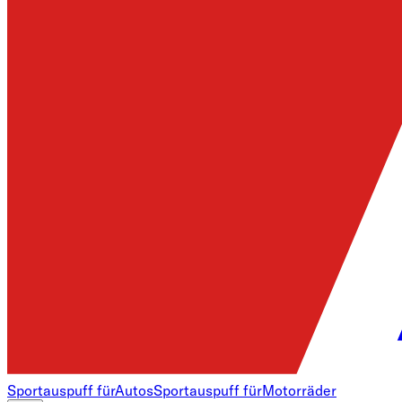
Sportauspuff für
Autos
Sportauspuff für
Motorräder