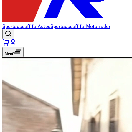
Sportauspuff für
Autos
Sportauspuff für
Motorräder
Menü