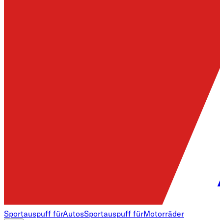
Sportauspuff für
Autos
Sportauspuff für
Motorräder