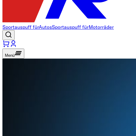
Sportauspuff für
Autos
Sportauspuff für
Motorräder
Menü