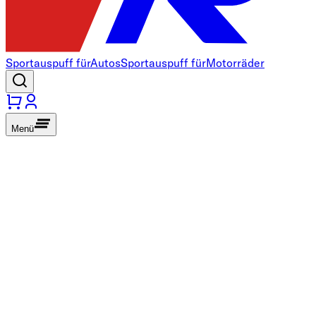
Sportauspuff für
Autos
Sportauspuff für
Motorräder
Menü