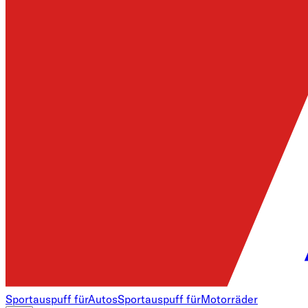
Sportauspuff für
Autos
Sportauspuff für
Motorräder