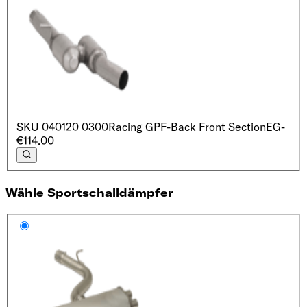
SKU
040120 0300
Racing GPF-Back Front Section
EG
-
€114.00
Wähle Sportschalldämpfer