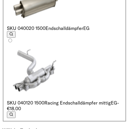
SKU
040020 1500
Endschalldämpfer
EG
SKU
040120 1500
Racing Endschalldämpfer mittig
EG
-
€18.00