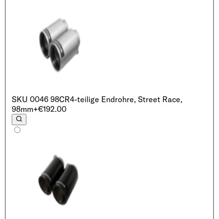
SKU
0046 98CR
4-teilige Endrohre, Street Race,
98mm
+€192.00