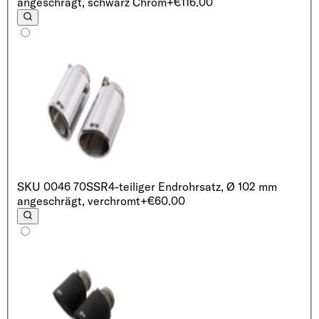
angeschrägt, schwarz Chrom
+€116.00
SKU
0046 70SSR
4-teiliger Endrohrsatz, Ø 102 mm
angeschrägt, verchromt
+€60.00