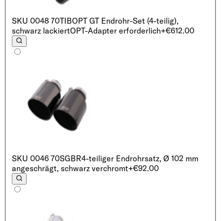
SKU
0048 70TIB
OPT GT Endrohr-Set (4-teilig),
schwarz lackiert
OPT-Adapter erforderlich
+€612.00
SKU
0046 70SGBR
4-teiliger Endrohrsatz, Ø 102 mm
angeschrägt, schwarz verchromt
+€92.00