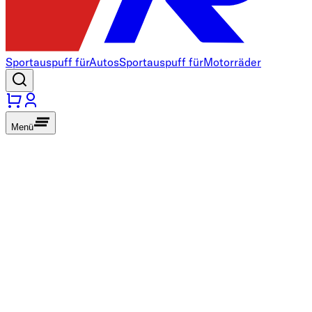
Sportauspuff für
Autos
Sportauspuff für
Motorräder
Menü