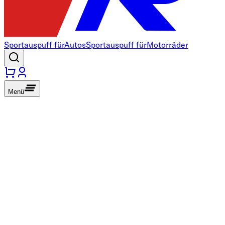
Sportauspuff für
Autos
Sportauspuff für
Motorräder
Menü