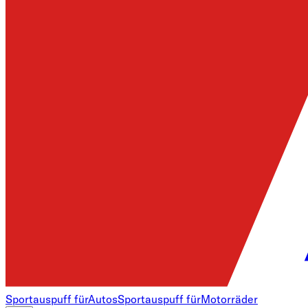
Sportauspuff für
Autos
Sportauspuff für
Motorräder