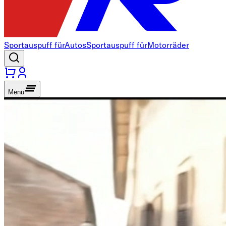
Sportauspuff für
Autos
Sportauspuff für
Motorräder
Menü