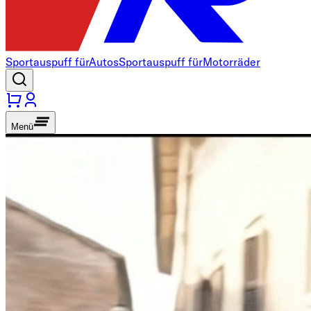
Sportauspuff für
Autos
Sportauspuff für
Motorräder
Menü