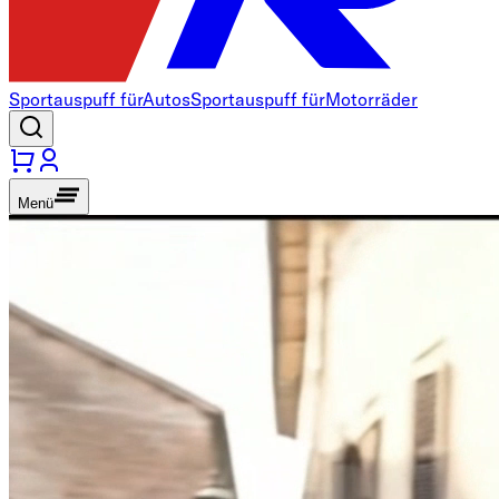
Sportauspuff für
Autos
Sportauspuff für
Motorräder
Menü