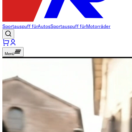
Sportauspuff für
Autos
Sportauspuff für
Motorräder
Menü