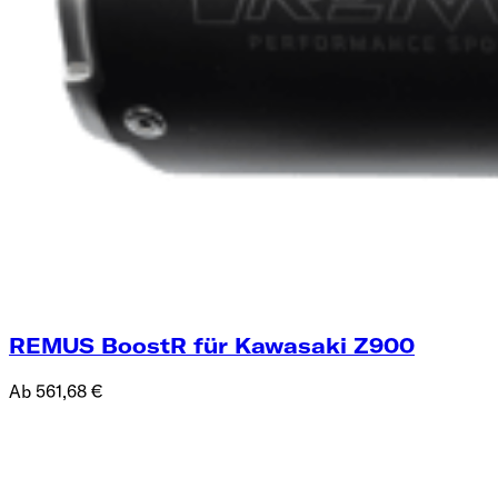
REMUS BoostR für Kawasaki Z900
Ab 561,68 €