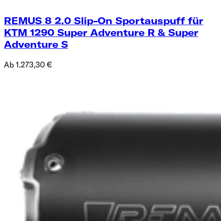
REMUS 8 2.0 Slip-On Sportauspuff für
KTM 1290 Super Adventure R & Super
Adventure S
Ab 1.273,30 €