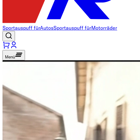
Sportauspuff für
Autos
Sportauspuff für
Motorräder
Menü