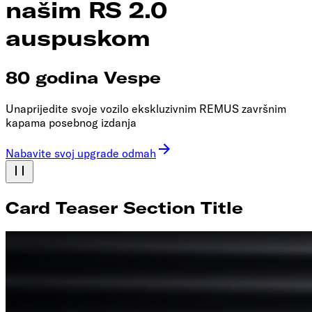
našim RS 2.0
auspuskom
80 godina Vespe
Unaprijedite svoje vozilo ekskluzivnim REMUS završnim
kapama posebnog izdanja
Nabavite svoj upgrade odmah
Card Teaser Section Title