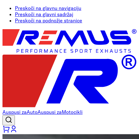
Preskoči na glavnu navigaciju
Preskoči na glavni sadržaj
Preskoči na podnožje stranice
Auspusi za
Auto
Auspusi za
Motocikli