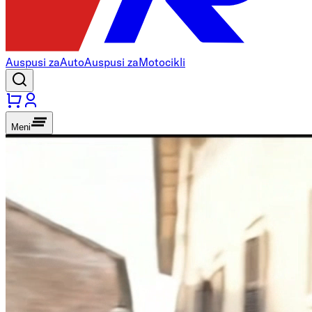
Auspusi za
Auto
Auspusi za
Motocikli
Meni