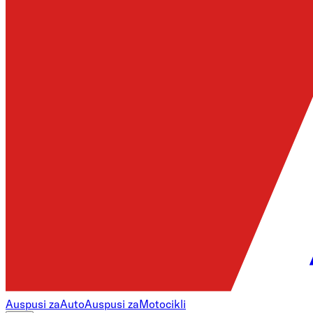
Auspusi za
Auto
Auspusi za
Motocikli