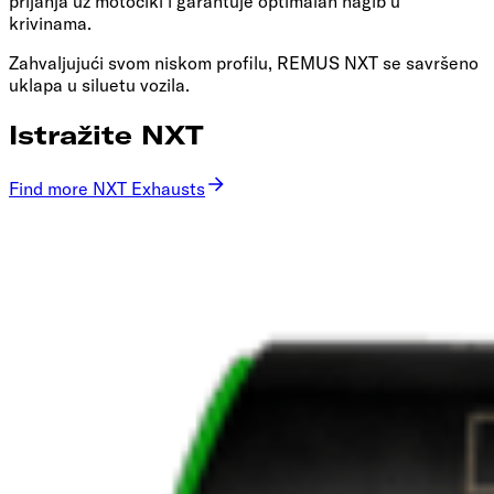
prijanja uz motocikl i garantuje optimalan nagib u
krivinama.
Zahvaljujući svom niskom profilu, REMUS NXT se savršeno
uklapa u siluetu vozila.
Istražite NXT
Find more NXT Exhausts