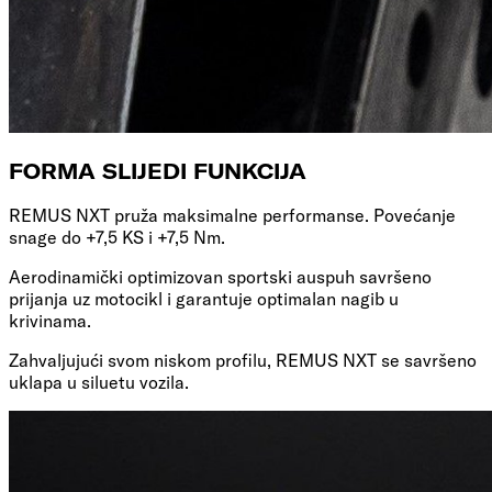
FORMA SLIJEDI
FUNKCIJA
REMUS NXT pruža maksimalne performanse. Povećanje
snage do +7,5 KS i +7,5 Nm.
Aerodinamički optimizovan sportski auspuh savršeno
prijanja uz motocikl i garantuje optimalan nagib u
krivinama.
Zahvaljujući svom niskom profilu, REMUS NXT se savršeno
uklapa u siluetu vozila.