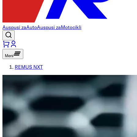
Auspusi za
Auto
Auspusi za
Motocikli
Meni
REMUS NXT