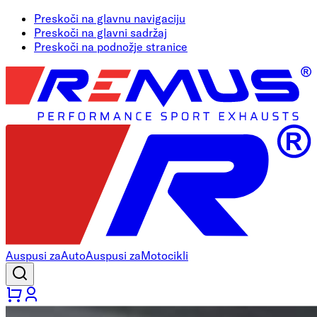
Preskoči na glavnu navigaciju
Preskoči na glavni sadržaj
Preskoči na podnožje stranice
Auspusi za
Auto
Auspusi za
Motocikli