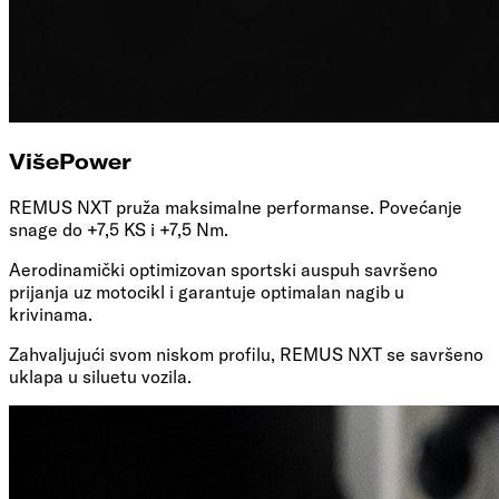
Više
Power
REMUS NXT pruža maksimalne performanse. Povećanje
snage do +7,5 KS i +7,5 Nm.
Aerodinamički optimizovan sportski auspuh savršeno
prijanja uz motocikl i garantuje optimalan nagib u
krivinama.
Zahvaljujući svom niskom profilu, REMUS NXT se savršeno
uklapa u siluetu vozila.