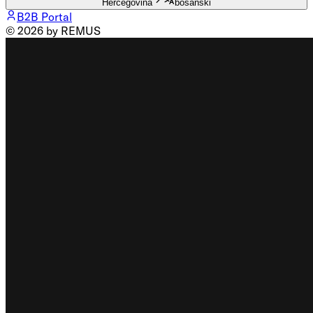
Hercegovina
bosanski
B2B Portal
© 2026 by REMUS