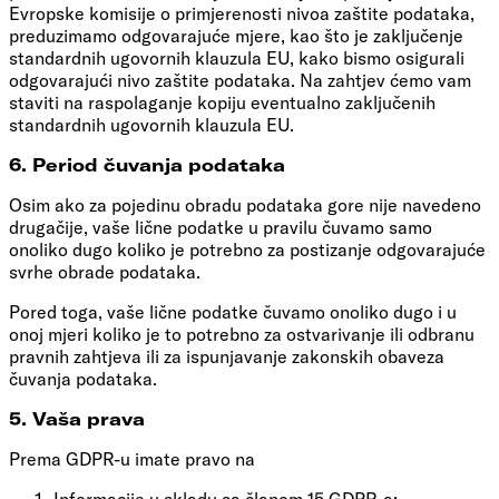
Evropske komisije o primjerenosti nivoa zaštite podataka,
preduzimamo odgovarajuće mjere, kao što je zaključenje
standardnih ugovornih klauzula EU, kako bismo osigurali
odgovarajući nivo zaštite podataka. Na zahtjev ćemo vam
staviti na raspolaganje kopiju eventualno zaključenih
standardnih ugovornih klauzula EU.
6. Period čuvanja podataka
Osim ako za pojedinu obradu podataka gore nije navedeno
drugačije, vaše lične podatke u pravilu čuvamo samo
onoliko dugo koliko je potrebno za postizanje odgovarajuće
svrhe obrade podataka.
Pored toga, vaše lične podatke čuvamo onoliko dugo i u
onoj mjeri koliko je to potrebno za ostvarivanje ili odbranu
pravnih zahtjeva ili za ispunjavanje zakonskih obaveza
čuvanja podataka.
5. Vaša prava
Prema GDPR-u imate pravo na
Informacije u skladu sa članom 15 GDPR-a;