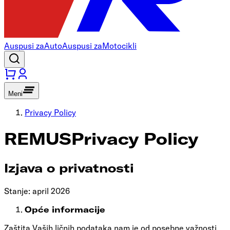
Auspusi za
Auto
Auspusi za
Motocikli
Meni
Privacy Policy
REMUS
Privacy Policy
Izjava o privatnosti
Stanje: april 2026
Opće informacije
Zaštita Vaših ličnih podataka nam je od posebne važnosti.