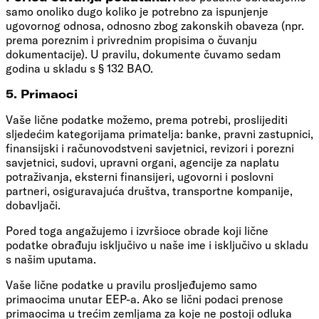
samo onoliko dugo koliko je potrebno za ispunjenje
ugovornog odnosa, odnosno zbog zakonskih obaveza (npr.
prema poreznim i privrednim propisima o čuvanju
dokumentacije). U pravilu, dokumente čuvamo sedam
godina u skladu s § 132 BAO.
5. Primaoci
Vaše lične podatke možemo, prema potrebi, proslijediti
sljedećim kategorijama primatelja: banke, pravni zastupnici,
finansijski i računovodstveni savjetnici, revizori i porezni
savjetnici, sudovi, upravni organi, agencije za naplatu
potraživanja, eksterni finansijeri, ugovorni i poslovni
partneri, osiguravajuća društva, transportne kompanije,
dobavljači.
Pored toga angažujemo i izvršioce obrade koji lične
podatke obrađuju isključivo u naše ime i isključivo u skladu
s našim uputama.
Vaše lične podatke u pravilu prosljeđujemo samo
primaocima unutar EEP-a. Ako se lični podaci prenose
primaocima u trećim zemljama za koje ne postoji odluka