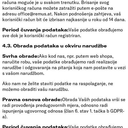
računa moguće je u svakom trenutku. Brisanje svog
korisničkog računa možete zatražiti putem e‑pošte na
adresu
office@remus.at
. Nakon podnošenja zahtjeva, vaš
korisnički račun bit će izbrisan najkasnije u roku od 14 dana.
Period čuvanja podataka:
Vaše podatke obrađujemo
sve dok je korisnički račun registriran.
4.3. Obrada podataka u okviru narudžbe
Svrha obrade:
Ako kod nas, npr. putem web shopa,
naručite robu, vaše podatke obrađujemo radi realizacije
narudžbe i odgovaranja na pitanja koja nam postavite u vezi
s vašom narudžbom.
Ako nam ne želite staviti podatke na raspolaganje, ne
možemo obraditi vašu narudžbu.
Pravna osnova obrade:
Obrada Vaših podataka vrši se
radi provođenja predugovornih mjera, odnosno radi
ispunjenja ugovornog odnosa (član 6. stav 1. tačka b GDPR-
a).
Period čuvanja podataka:
Vaše podatke obrađujemo