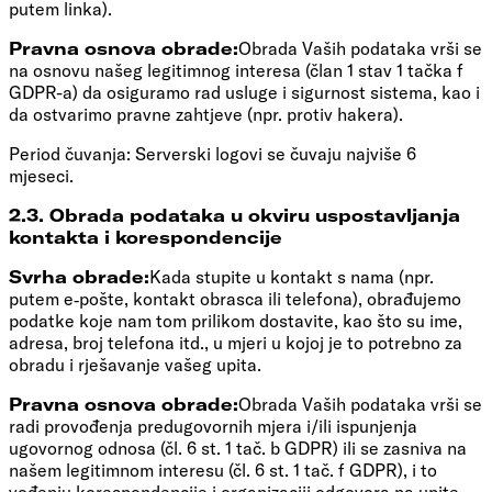
putem linka).
Pravna osnova obrade:
Obrada Vaših podataka vrši se
na osnovu našeg legitimnog interesa (član 1 stav 1 tačka f
GDPR-a) da osiguramo rad usluge i sigurnost sistema, kao i
da ostvarimo pravne zahtjeve (npr. protiv hakera).
Period čuvanja: Serverski logovi se čuvaju najviše 6
mjeseci.
2.3. Obrada podataka u okviru uspostavljanja
kontakta i korespondencije
Svrha obrade:
Kada stupite u kontakt s nama (npr.
putem e‑pošte, kontakt obrasca ili telefona), obrađujemo
podatke koje nam tom prilikom dostavite, kao što su ime,
adresa, broj telefona itd., u mjeri u kojoj je to potrebno za
obradu i rješavanje vašeg upita.
Pravna osnova obrade:
Obrada Vaših podataka vrši se
radi provođenja predugovornih mjera i/ili ispunjenja
ugovornog odnosa (čl. 6 st. 1 tač. b GDPR) ili se zasniva na
našem legitimnom interesu (čl. 6 st. 1 tač. f GDPR), i to
vođenju korespondencije i organizaciji odgovora na upite.