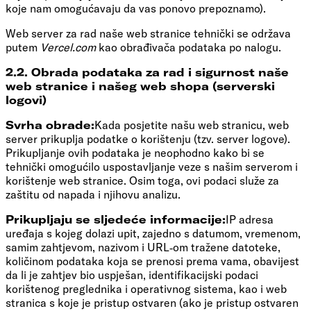
koje nam omogućavaju da vas ponovo prepoznamo).
Web server za rad naše web stranice tehnički se održava
putem
Vercel.com
kao obrađivača podataka po nalogu.
2.2. Obrada podataka za rad i sigurnost naše
web stranice i našeg web shopa (serverski
logovi)
Svrha obrade:
Kada posjetite našu web stranicu, web
server prikuplja podatke o korištenju (tzv. server logove).
Prikupljanje ovih podataka je neophodno kako bi se
tehnički omogućilo uspostavljanje veze s našim serverom i
korištenje web stranice. Osim toga, ovi podaci služe za
zaštitu od napada i njihovu analizu.
Prikupljaju se sljedeće informacije:
IP adresa
uređaja s kojeg dolazi upit, zajedno s datumom, vremenom,
samim zahtjevom, nazivom i URL‑om tražene datoteke,
količinom podataka koja se prenosi prema vama, obavijest
da li je zahtjev bio uspješan, identifikacijski podaci
korištenog preglednika i operativnog sistema, kao i web
stranica s koje je pristup ostvaren (ako je pristup ostvaren