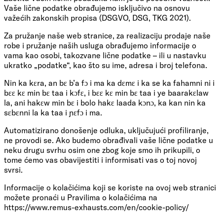
Vaše lične podatke obrađujemo isključivo na osnovu
važećih zakonskih propisa (DSGVO, DSG, TKG 2021).
Za pružanje naše web stranice, za realizaciju prodaje naše
robe i pružanje naših usluga obrađujemo informacije o
vama kao osobi, takozvane lične podatke – ili u nastavku
ukratko „podatke“, kao što su ime, adresa i broj telefona.
Nin ka kɛra, an bɛ b’a fɔ i ma ka dɛmɛ i ka se ka fahamni ni i
bɛɛ kɛ min bɛ taa i kɔfɛ, i bɛɛ kɛ min bɛ taa i ye baarakɛlaw
la, ani hakɛw min bɛ i bolo hakɛ laada kɔnɔ, ka kan nin ka
sɛbɛnni la ka taa i ɲɛfɔ i ma.
Automatizirano donošenje odluka, uključujući profiliranje,
ne provodi se. Ako budemo obrađivali vaše lične podatke u
neku drugu svrhu osim one zbog koje smo ih prikupili, o
tome ćemo vas obavijestiti i informisati vas o toj novoj
svrsi.
Informacije o kolačićima koji se koriste na ovoj web stranici
možete pronaći u Pravilima o kolačićima na
https://www.remus-exhausts.com/en/cookie-policy/