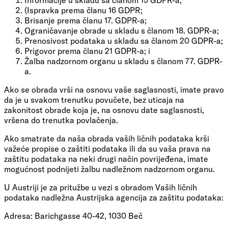
(Ispravka prema članu 16 GDPR;
Brisanje prema članu 17. GDPR-a;
Ograničavanje obrade u skladu s članom 18. GDPR-a;
Prenosivost podataka u skladu sa članom 20 GDPR-a;
Prigovor prema članu 21 GDPR-a; i
Žalba nadzornom organu u skladu s članom 77. GDPR-
a.
Ako se obrada vrši na osnovu vaše saglasnosti, imate pravo
da je u svakom trenutku povučete, bez uticaja na
zakonitost obrade koja je, na osnovu date saglasnosti,
vršena do trenutka povlačenja.
Ako smatrate da naša obrada vaših ličnih podataka krši
važeće propise o zaštiti podataka ili da su vaša prava na
zaštitu podataka na neki drugi način povrijeđena, imate
mogućnost podnijeti žalbu nadležnom nadzornom organu.
U Austriji je za pritužbe u vezi s obradom Vaših ličnih
podataka nadležna Austrijska agencija za zaštitu podataka:
Adresa: Barichgasse 40-42, 1030 Beč