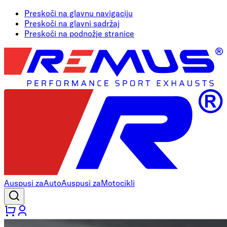
Preskoči na glavnu navigaciju
Preskoči na glavni sadržaj
Preskoči na podnožje stranice
Auspusi za
Auto
Auspusi za
Motocikli