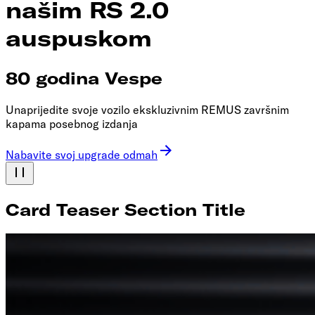
našim RS 2.0
auspuskom
80 godina Vespe
Unaprijedite svoje vozilo ekskluzivnim REMUS završnim
kapama posebnog izdanja
Nabavite svoj upgrade odmah
Card Teaser Section Title