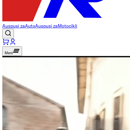
Auspusi za
Auto
Auspusi za
Motocikli
Meni