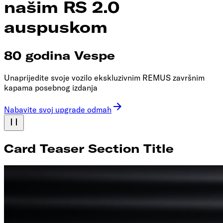
našim RS 2.0
auspuskom
80 godina Vespe
Unaprijedite svoje vozilo ekskluzivnim REMUS završnim
kapama posebnog izdanja
Nabavite svoj upgrade odmah
Card Teaser Section Title