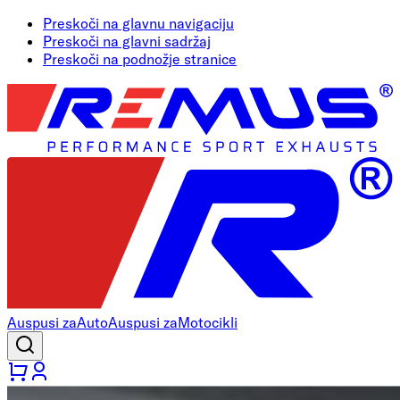
Preskoči na glavnu navigaciju
Preskoči na glavni sadržaj
Preskoči na podnožje stranice
Auspusi za
Auto
Auspusi za
Motocikli