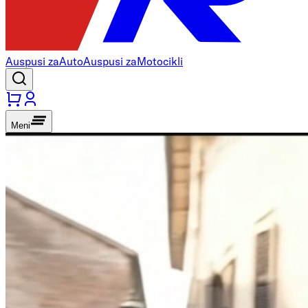
Auspusi za
Auto
Auspusi za
Motocikli
Meni