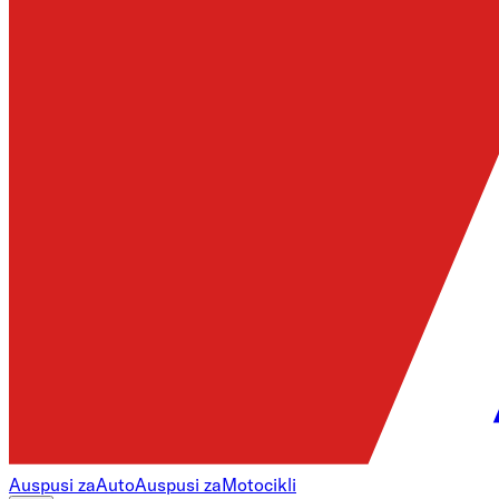
Auspusi za
Auto
Auspusi za
Motocikli