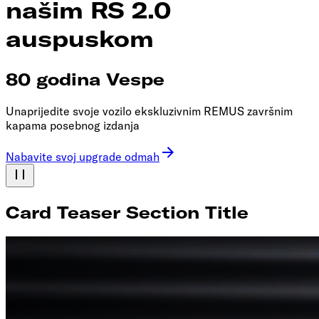
našim RS 2.0
auspuskom
80 godina Vespe
Unaprijedite svoje vozilo ekskluzivnim REMUS završnim
kapama posebnog izdanja
Nabavite svoj upgrade odmah
Card Teaser Section Title