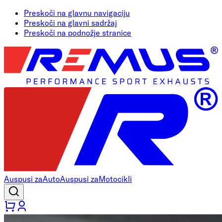
Preskoči na glavnu navigaciju
Preskoči na glavni sadržaj
Preskoči na podnožje stranice
Auspusi za
Auto
Auspusi za
Motocikli