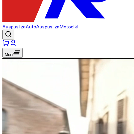
Auspusi za
Auto
Auspusi za
Motocikli
Meni