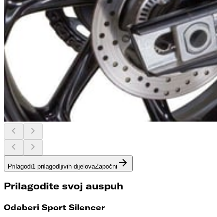
Prilagodi
1 prilagodljivih dijelova
Započni
Prilagodite svoj auspuh
Odaberi Sport Silencer