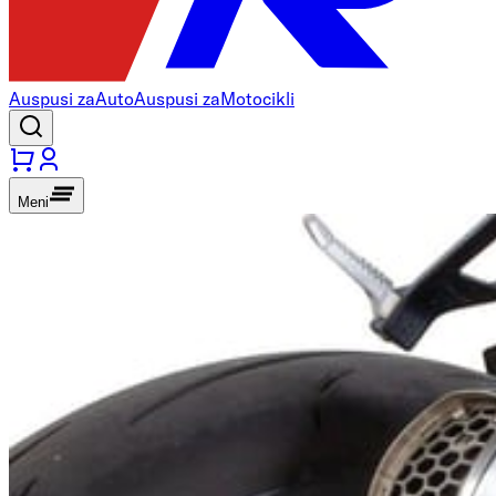
Auspusi za
Auto
Auspusi za
Motocikli
Meni