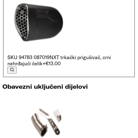
SKU
94783 087019
NXT trkački prigušivač, crni
nehrđajući čelik
+€13.00
Obavezni uključeni dijelovi