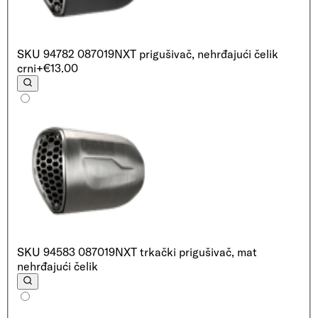
SKU
94782 087019
NXT prigušivač, nehrđajući čelik
crni
+€13.00
SKU
94583 087019
NXT trkački prigušivač, mat
nehrđajući čelik