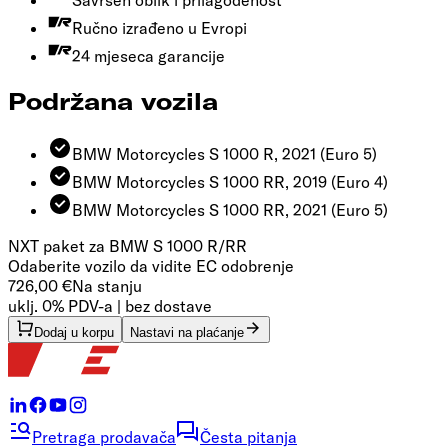
Savršen oblik i prilagođenost
Ručno izrađeno u Evropi
24 mjeseca garancije
Podržana vozila
BMW Motorcycles S 1000 R, 2021
(Euro 5)
BMW Motorcycles S 1000 RR, 2019
(Euro 4)
BMW Motorcycles S 1000 RR, 2021
(Euro 5)
NXT paket za BMW S 1000 R/RR
Odaberite vozilo da vidite EC odobrenje
726,00 €
Na stanju
uklj. 0% PDV-a | bez dostave
Dodaj u korpu
Nastavi na plaćanje
Pretraga prodavača
Česta pitanja