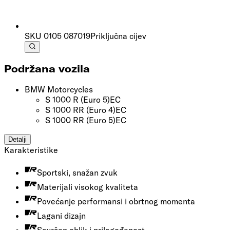
SKU
0105 087019
Priključna cijev
Podržana vozila
BMW Motorcycles
S 1000 R
(Euro 5)
EC
S 1000 RR
(Euro 4)
EC
S 1000 RR
(Euro 5)
EC
Detalji
Karakteristike
Sportski, snažan zvuk
Materijali visokog kvaliteta
Povećanje performansi i obrtnog momenta
Lagani dizajn