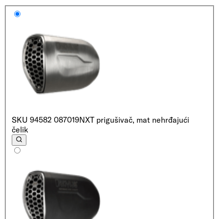
SKU
94582 087019
NXT prigušivač, mat nehrđajući
čelik