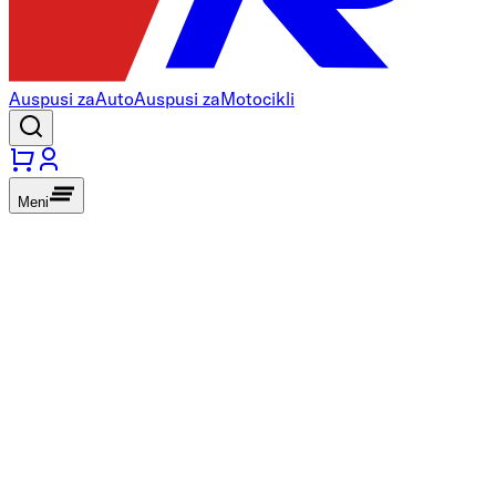
Auspusi za
Auto
Auspusi za
Motocikli
Meni