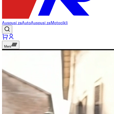
Auspusi za
Auto
Auspusi za
Motocikli
Meni