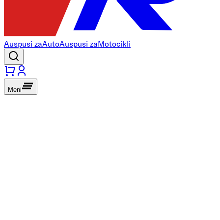
Auspusi za
Auto
Auspusi za
Motocikli
Meni