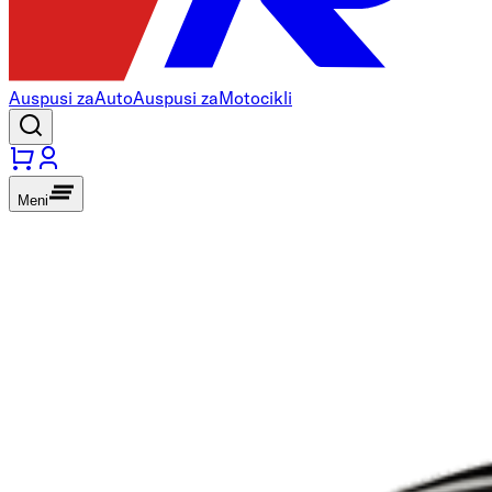
Auspusi za
Auto
Auspusi za
Motocikli
Meni