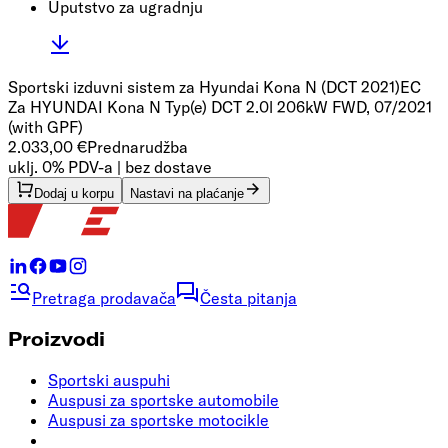
Uputstvo za ugradnju
Sportski izduvni sistem za Hyundai Kona N (DCT 2021)
EC
Za HYUNDAI Kona N Typ(e) DCT 2.0l 206kW FWD, 07/2021
(with GPF)
2.033,00 €
Prednarudžba
uklj. 0% PDV-a | bez dostave
Dodaj u korpu
Nastavi na plaćanje
Pretraga prodavača
Česta pitanja
Proizvodi
Sportski auspuhi
Auspusi za sportske automobile
Auspusi za sportske motocikle