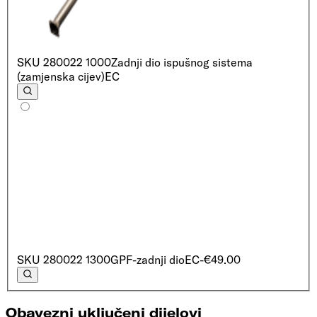
SKU
280022 1000
Zadnji dio ispušnog sistema
(zamjenska cijev)
EC
SKU
280022 1300
GPF-zadnji dio
EC
-€49.00
Obavezni uključeni dijelovi