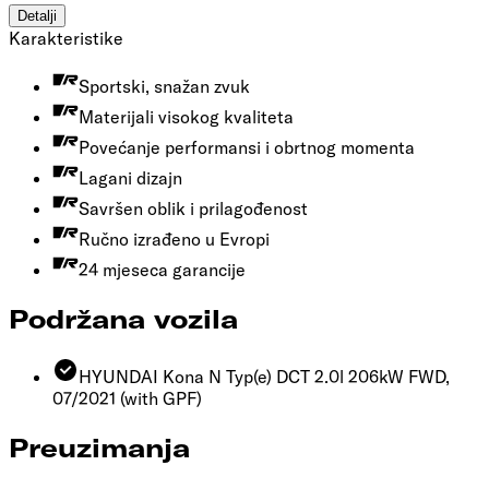
Detalji
Karakteristike
Sportski, snažan zvuk
Materijali visokog kvaliteta
Povećanje performansi i obrtnog momenta
Lagani dizajn
Savršen oblik i prilagođenost
Ručno izrađeno u Evropi
24 mjeseca garancije
Podržana vozila
HYUNDAI Kona N Typ(e) DCT 2.0l 206kW FWD,
07/2021
(with GPF)
Preuzimanja