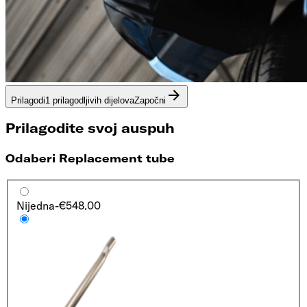
Prilagodi
1 prilagodljivih dijelova
Započni
Prilagodite svoj auspuh
Odaberi Replacement tube
Nijedna
-€548.00