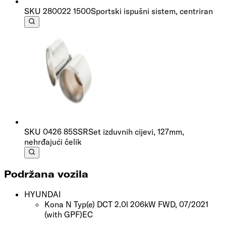
SKU
280022 1500
Sportski ispušni sistem, centriran
SKU
0426 85SSR
Set izduvnih cijevi, 127mm,
nehrđajući čelik
Podržana vozila
HYUNDAI
Kona N Typ(e) DCT 2.0l 206kW FWD, 07/2021
(with GPF)
EC