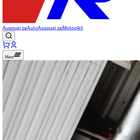
Auspusi za
Auto
Auspusi za
Motocikli
Meni