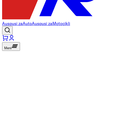
Auspusi za
Auto
Auspusi za
Motocikli
Meni