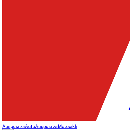
Auspusi za
Auto
Auspusi za
Motocikli