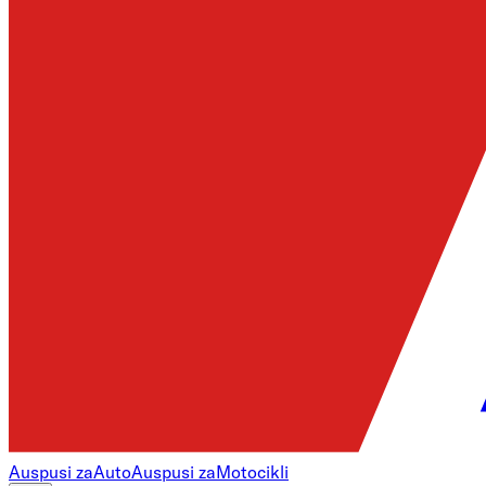
Auspusi za
Auto
Auspusi za
Motocikli