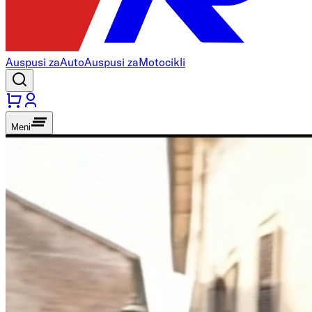
Auspusi za
Auto
Auspusi za
Motocikli
Meni