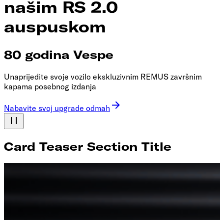
našim RS 2.0
auspuskom
80 godina Vespe
Unaprijedite svoje vozilo ekskluzivnim REMUS završnim
kapama posebnog izdanja
Nabavite svoj upgrade odmah
Card Teaser Section Title