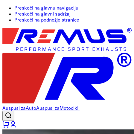
Preskoči na glavnu navigaciju
Preskoči na glavni sadržaj
Preskoči na podnožje stranice
Auspusi za
Auto
Auspusi za
Motocikli