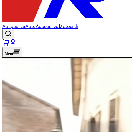
Auspusi za
Auto
Auspusi za
Motocikli
Meni