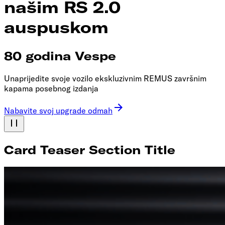
našim RS 2.0
auspuskom
80 godina Vespe
Unaprijedite svoje vozilo ekskluzivnim REMUS završnim
kapama posebnog izdanja
Nabavite svoj upgrade odmah
Card Teaser Section Title