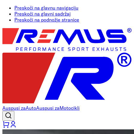
Preskoči na glavnu navigaciju
Preskoči na glavni sadržaj
Preskoči na podnožje stranice
Auspusi za
Auto
Auspusi za
Motocikli