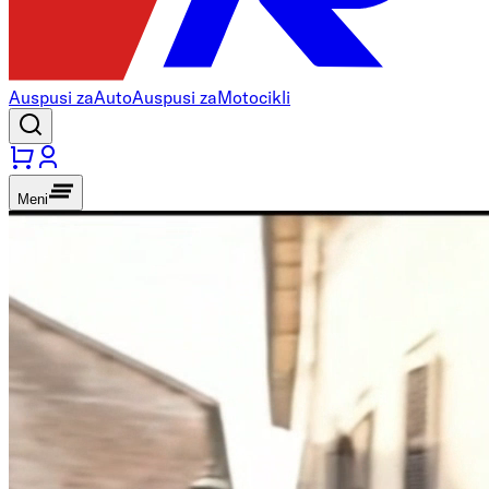
Auspusi za
Auto
Auspusi za
Motocikli
Meni