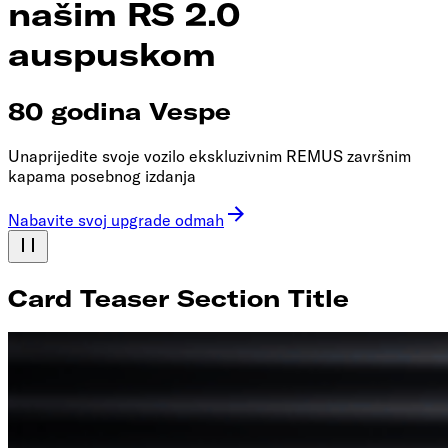
našim RS 2.0
auspuskom
80 godina Vespe
Unaprijedite svoje vozilo ekskluzivnim REMUS završnim
kapama posebnog izdanja
Nabavite svoj upgrade odmah
Card Teaser Section Title