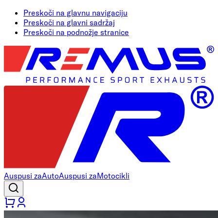
Preskoči na glavnu navigaciju
Preskoči na glavni sadržaj
Preskoči na podnožje stranice
Auspusi za
Auto
Auspusi za
Motocikli