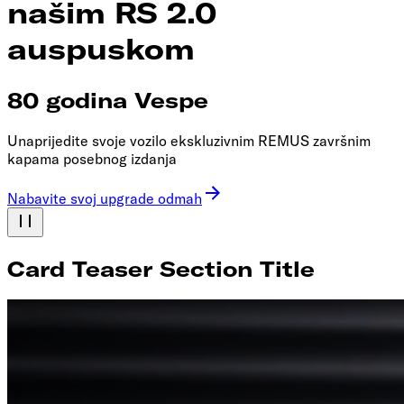
našim RS 2.0
auspuskom
80 godina Vespe
Unaprijedite svoje vozilo ekskluzivnim REMUS završnim
kapama posebnog izdanja
Nabavite svoj upgrade odmah
Card Teaser Section Title