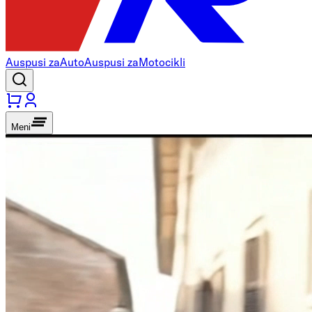
Auspusi za
Auto
Auspusi za
Motocikli
Meni