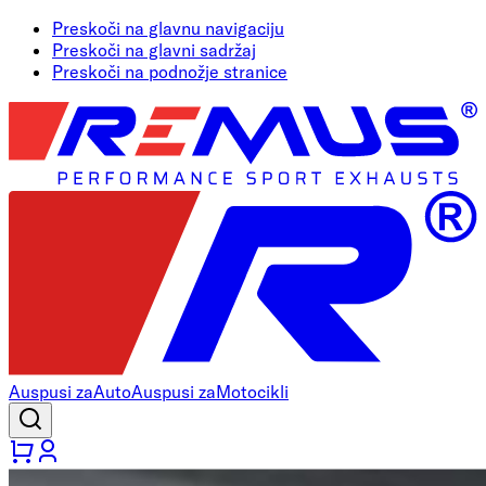
Preskoči na glavnu navigaciju
Preskoči na glavni sadržaj
Preskoči na podnožje stranice
Auspusi za
Auto
Auspusi za
Motocikli